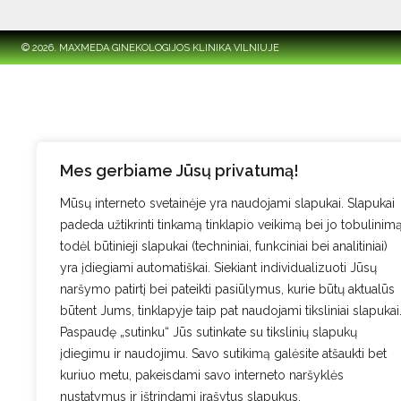
© 2026. MAXMEDA GINEKOLOGIJOS KLINIKA VILNIUJE
Mes gerbiame Jūsų privatumą!
Mūsų interneto svetainėje yra naudojami slapukai. Slapukai
padeda užtikrinti tinkamą tinklapio veikimą bei jo tobulinimą
todėl būtinieji slapukai (techniniai, funkciniai bei analitiniai)
yra įdiegiami automatiškai. Siekiant individualizuoti Jūsų
naršymo patirtį bei pateikti pasiūlymus, kurie būtų aktualūs
būtent Jums, tinklapyje taip pat naudojami tiksliniai slapukai
Paspaudę „sutinku“ Jūs sutinkate su tikslinių slapukų
įdiegimu ir naudojimu. Savo sutikimą galėsite atšaukti bet
kuriuo metu, pakeisdami savo interneto naršyklės
nustatymus ir ištrindami įrašytus slapukus.