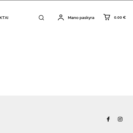
0.00 €
KTAI
Mano paskyra