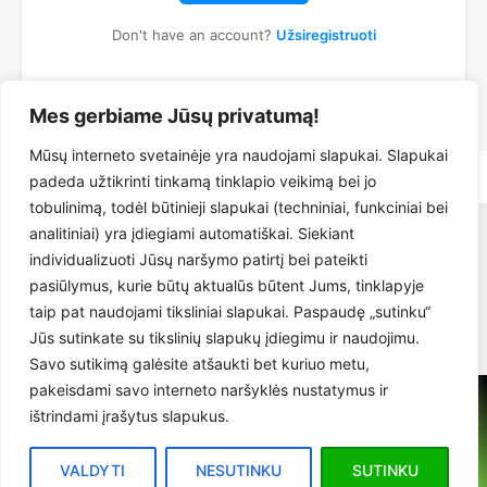
Don't have an account?
Užsiregistruoti
Mes gerbiame Jūsų privatumą!
Mūsų interneto svetainėje yra naudojami slapukai. Slapukai
padeda užtikrinti tinkamą tinklapio veikimą bei jo
tobulinimą, todėl būtinieji slapukai (techniniai, funkciniai bei
analitiniai) yra įdiegiami automatiškai. Siekiant
Apie mus
Kontaktai
E-parduotuvė
Privatumo politika
individualizuoti Jūsų naršymo patirtį bei pateikti
Apsipirkimo taisyklės
Prekių pristatymas
pasiūlymus, kurie būtų aktualūs būtent Jums, tinklapyje
taip pat naudojami tiksliniai slapukai. Paspaudę „sutinku“
Jūs sutinkate su tikslinių slapukų įdiegimu ir naudojimu.
Savo sutikimą galėsite atšaukti bet kuriuo metu,
pakeisdami savo interneto naršyklės nustatymus ir
© 2026. MAXMEDA GINEKOLOGIJOS KLINIKA VILNIUJE
ištrindami įrašytus slapukus.
info@maxmeda.lt
VALDYTI
NESUTINKU
SUTINKU
Tel: +370 52137708
,
Tel: +370 62078846