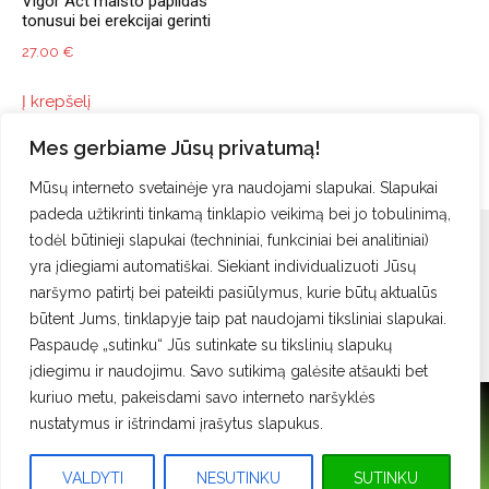
Vigor Act maisto papildas
tonusui bei erekcijai gerinti
27.00
€
Į krepšelį
Mes gerbiame Jūsų privatumą!
Mūsų interneto svetainėje yra naudojami slapukai. Slapukai
padeda užtikrinti tinkamą tinklapio veikimą bei jo tobulinimą,
todėl būtinieji slapukai (techniniai, funkciniai bei analitiniai)
Apie mus
Kontaktai
E-parduotuvė
Privatumo politika
yra įdiegiami automatiškai. Siekiant individualizuoti Jūsų
Apsipirkimo taisyklės
Prekių pristatymas
naršymo patirtį bei pateikti pasiūlymus, kurie būtų aktualūs
būtent Jums, tinklapyje taip pat naudojami tiksliniai slapukai.
Paspaudę „sutinku“ Jūs sutinkate su tikslinių slapukų
įdiegimu ir naudojimu. Savo sutikimą galėsite atšaukti bet
kuriuo metu, pakeisdami savo interneto naršyklės
© 2026. MAXMEDA GINEKOLOGIJOS KLINIKA VILNIUJE
nustatymus ir ištrindami įrašytus slapukus.
info@maxmeda.lt
VALDYTI
NESUTINKU
SUTINKU
Tel: +370 52137708
,
Tel: +370 62078846