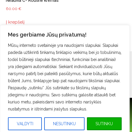
Neauvia C- Routine kremas
60.00
€
Į krepšelį
Mes gerbiame Jūsų privatumą!
Mūsų interneto svetainėje yra naudojami slapukai. Slapukai
padeda užtikrinti tinkamą tinklapio veikimą bei jo tobulinimą,
todėl būtinieji slapukai (techniniai, funkciniai bei analitiniai)
Apie mus
Kontaktai
E-parduotuvė
Privatumo politika
yra įdiegiami automatiškai. Siekiant individualizuoti Jūsų
Apsipirkimo taisyklės
Prekių pristatymas
naršymo patirtį bei pateikti pasiūlymus, kurie būtų aktualūs
būtent Jums, tinklapyje taip pat naudojami tiksliniai slapukai.
Paspaudę „sutinku“ Jūs sutinkate su tikslinių slapukų
įdiegimu ir naudojimu. Savo sutikimą galėsite atšaukti bet
kuriuo metu, pakeisdami savo interneto naršyklės
© 2026. MAXMEDA GINEKOLOGIJOS KLINIKA VILNIUJE
nustatymus ir ištrindami įrašytus slapukus.
info@maxmeda.lt
VALDYTI
NESUTINKU
SUTINKU
Tel: +370 52137708
,
Tel: +370 62078846